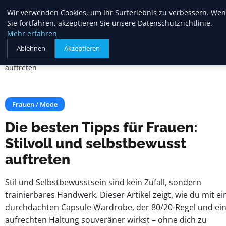
Heide Rundum
Wir verwenden Cookies, um Ihr Surferlebnis zu verbessern. We
Sie fortfahren, akzeptieren Sie unsere Datenschutzrichtlinie.
Mehr erfahren
Startseite
Frauen / Mode
Ablehnen
Akzeptieren
Die besten Tipps für Frauen: Stilvoll und selbstbewusst
auftreten
Frauen / Mode
Die besten Tipps für Frauen:
Stilvoll und selbstbewusst
auftreten
Stil und Selbstbewusstsein sind kein Zufall, sondern
trainierbares Handwerk. Dieser Artikel zeigt, wie du mit ei
durchdachten Capsule Wardrobe, der 80/20-Regel und ei
aufrechten Haltung souveräner wirkst – ohne dich zu