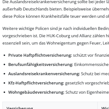
Die Auslandsreisekrankenversicherung sollte bei jeder 
außerhalb Deutschlands bieten. Beispielsweise überne
diese Police können Krankheitsfälle teuer werden und o
Weitere wichtige Policen sind je nach individuellen Bedin
vorgeschrieben ist. Die HUK-Coburg und Allianz zählen
essenziell sein, um das Wohneigentum gegen Feuer, Le
Private Haftpflichtversicherung:
schützt vor finanzi
Berufsunfähigkeitsversicherung:
Einkommenssicherun
Auslandsreisekrankenversicherung:
Schutz bei med
Kfz-Haftpflichtversicherung:
gesetzlich vorgeschrie
Wohngebäudeversicherung:
Schutz von Eigenheime
Versicherung
Wic