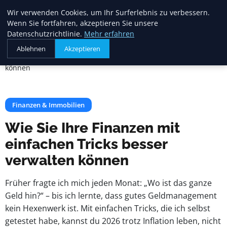
Heide Rundum
Wir verwenden Cookies, um Ihr Surferlebnis zu verbessern.
Wenn Sie fortfahren, akzeptieren Sie unsere
Datenschutzrichtlinie.
Mehr erfahren
Startseite
Finanzen & Immobilien
Ablehnen
Akzeptieren
Wie Sie Ihre Finanzen mit einfachen Tricks besser verwalten
können
Finanzen & Immobilien
Wie Sie Ihre Finanzen mit
einfachen Tricks besser
verwalten können
Früher fragte ich mich jeden Monat: „Wo ist das ganze
Geld hin?“ – bis ich lernte, dass gutes Geldmanagement
kein Hexenwerk ist. Mit einfachen Tricks, die ich selbst
getestet habe, kannst du 2026 trotz Inflation leben, nicht