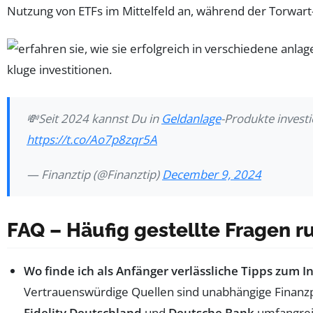
Nutzung von ETFs im Mittelfeld an, während der Torwart-
💸Seit 2024 kannst Du in
Geldanlage
-Produkte investi
https://t.co/Ao7p8zqr5A
— Finanztip (@Finanztip)
December 9, 2024
FAQ – Häufig gestellte Fragen r
Wo finde ich als Anfänger verlässliche Tipps zum I
Vertrauenswürdige Quellen sind unabhängige Finanz
Fidelity Deutschland
und
Deutsche Bank
umfangrei