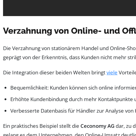
Verzahnung von Online- und Of
Die Verzahnung von stationärem Handel und Online-Sho
geprägt von der Erkenntnis, dass Kunden nicht mehr stri
Die Integration dieser beiden Welten bringt
viele
Vorteil
Bequemlichkeit: Kunden können sich online informier
Erhöhte Kundenbindung durch mehr Kontaktpunkte un
Verbesserte Datenbasis für Händler zur Analyse vo
Ein praktisches Beispiel stellt die
Ceconomy AG
dar, zu 
gelang es dem Unternehmen, den Online-Umsatz deutlich 